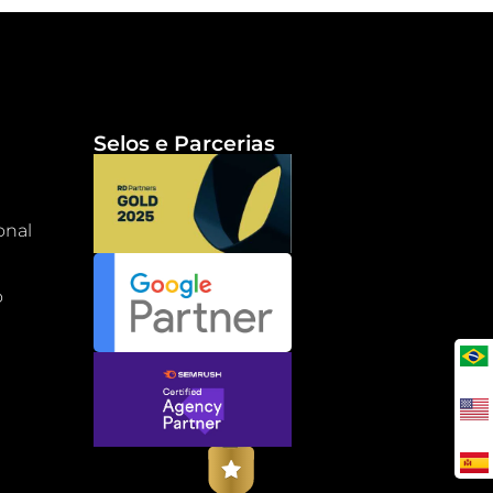
Selos e Parcerias
onal
o