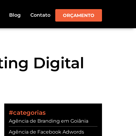
Blog
Contato
ORÇAMENTO
ting Digital
#categorias
Agência de Branding em Goiânia
Agência de Facebook Adwords