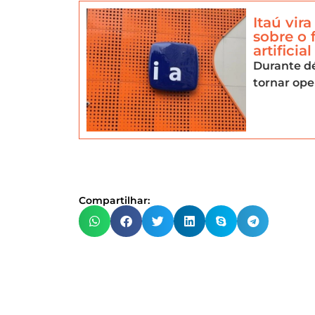
Itaú vir
sobre o 
artificial
Durante dé
tornar ope
Compartilhar:
#W