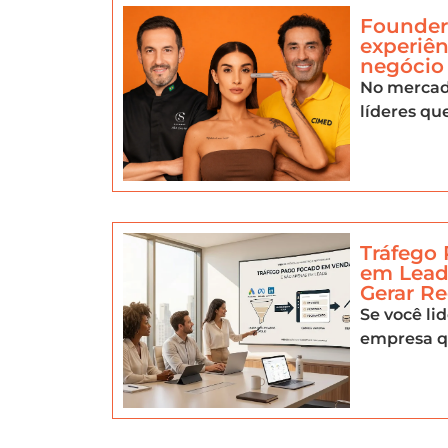
Founder-
experiên
negócio
No mercad
líderes qu
Tráfego
em Lead
Gerar Re
Se você li
empresa q