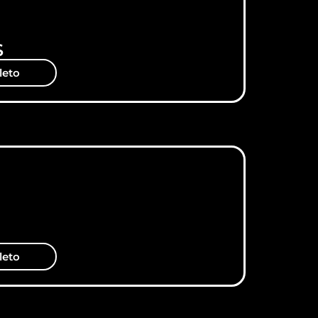
S
leto
leto