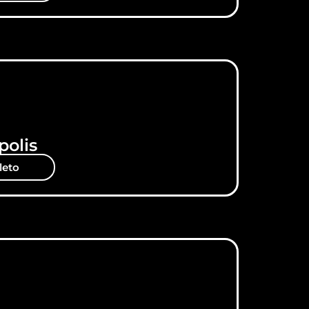
polis
leto