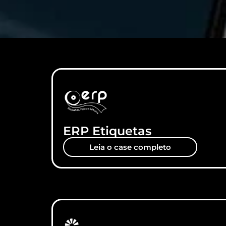
ERP Etiquetas
Leia o case completo