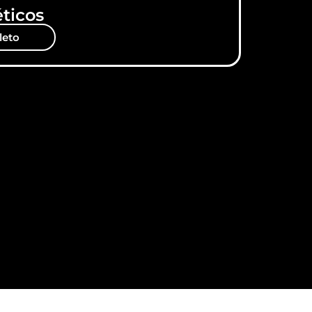
ticos
leto