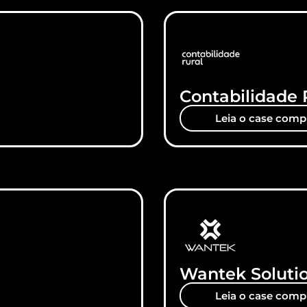
Contabilidade 
Leia o case comp
Wantek Soluti
Leia o case comp