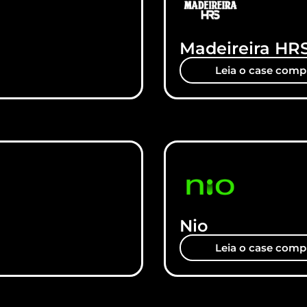
Madeireira HR
Leia o case comp
Nio
Leia o case comp