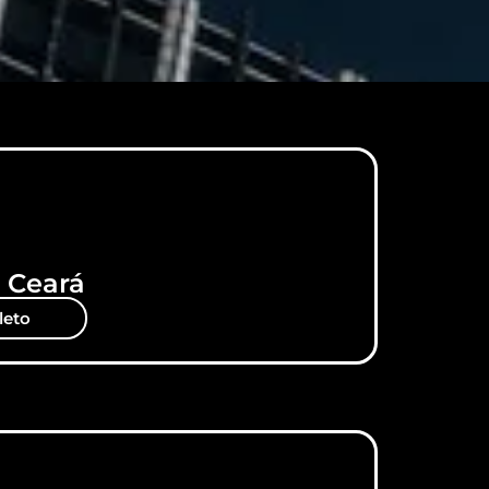
 Ceará
leto