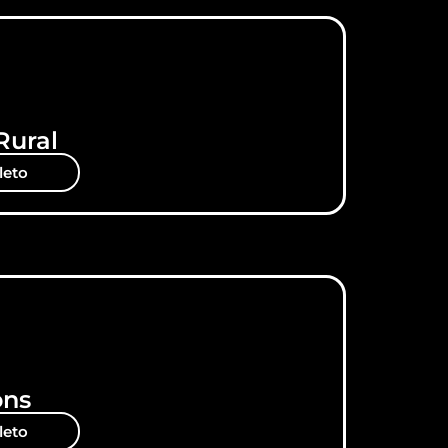
Rural
leto
ons
leto