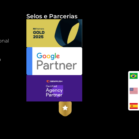
Selos e Parcerias
onal
o