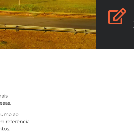
mais
esas.
 rumo ao
m referência
tos.