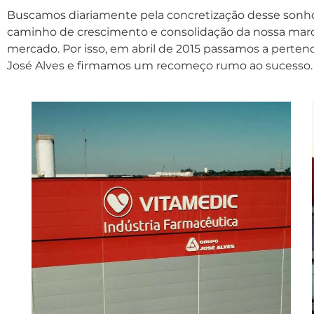
Buscamos diariamente pela concretização desse sonho,
caminho de crescimento e consolidação da nossa mar
mercado. Por isso, em abril de 2015 passamos a perten
José Alves e firmamos um recomeço rumo ao sucesso.