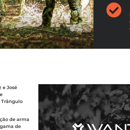
 e José
 e
e Trângulo
ição de arma
a gama de