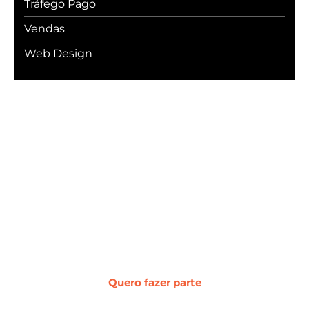
Tráfego Pago
Vendas
Web Design
#WebcerCommunity
Os melhores insights sobre marketing
digital, vendas, experiência do cliente,
desenvolvimento web e
transformação digital.
Quero fazer parte