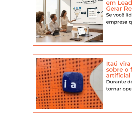
em Lead
Gerar Re
Se você li
empresa q
Itaú vir
sobre o 
artificial
Durante dé
tornar ope