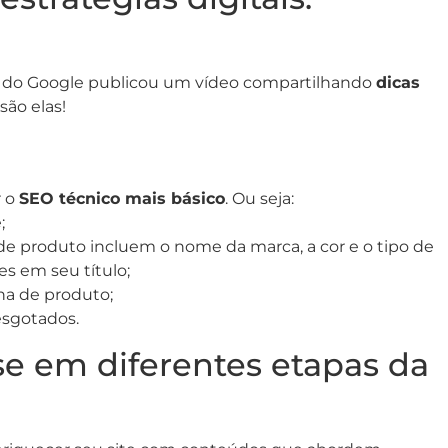
e do Google publicou um vídeo compartilhando
dicas
 são elas!
o
r o
SEO técnico mais básico
. Ou seja:
;
s de produto incluem o nome da marca, a cor e o tipo de
s em seu título;
na de produto;
esgotados.
e em diferentes etapas da