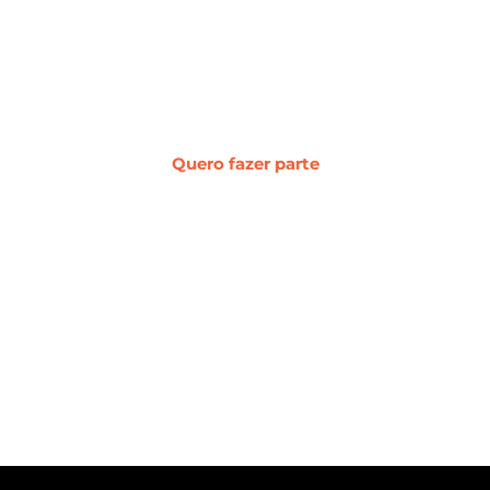
desenvolvimento web e
transformação digital.
Quero fazer parte