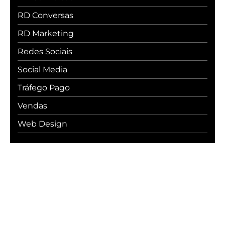
RD Conversas
RD Marketing
Redes Sociais
Social Media
Tráfego Pago
Vendas
Web Design
#WebcerCommunity
Os melhores insights sobre marketing
digital, vendas, experiência do cliente,
desenvolvimento web e