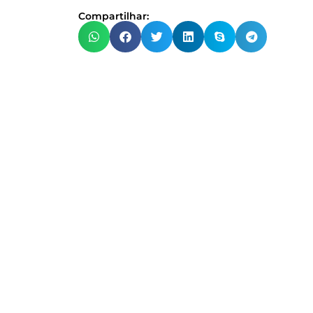
Compartilhar:
#W
Os melhores i