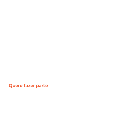
ity
ia do cliente,
Quero fazer parte