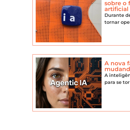
sobre o 
artificial
Durante dé
tornar ope
A nova f
mudando
A inteligê
para se to