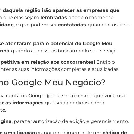
r daquela região irão aparecer as empresas que
om que elas sejam
lembradas
a todo o momento
lidade
, e que podem ser
contatadas
quando o usuário
e atentaram para o potencial do Google Meu
inha
quando as pessoas buscam pelo seu serviço.
petitiva
em relação aos concorrentes!
Então o
anter as suas informações completas e atualizadas.
 no Google Meu Negócio?
uma conta no Google (pode ser a mesma que você usa
r as informações
que serão pedidas, como
tc.
ágina
, para ter autorização de edição e gerenciamento.
de uma ligação
ou por recebimento de um
código de