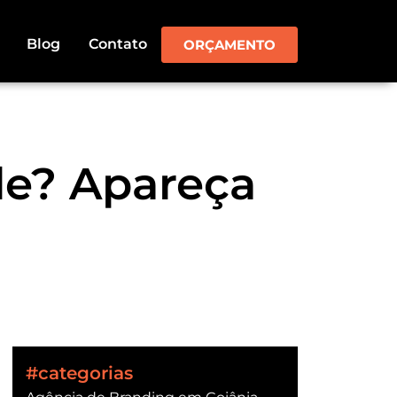
Blog
Contato
ORÇAMENTO
le? Apareça
#categorias