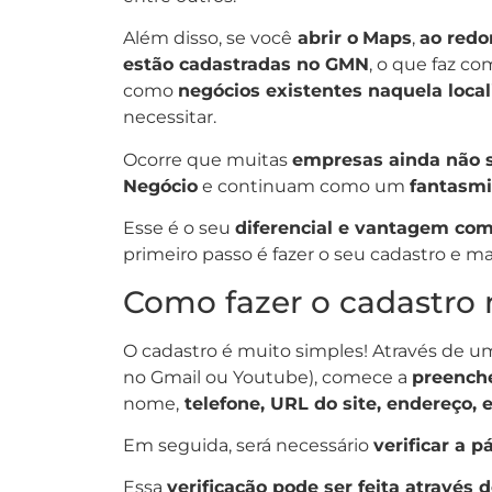
Além disso, se você
abrir o
Maps
,
ao redo
estão cadastradas no GMN
, o que faz c
como
negócios existentes naquela loca
necessitar.
Ocorre que muitas
empresas ainda não s
Negócio
e continuam como um
fantasm
Esse é o seu
diferencial e vantagem com
primeiro passo é fazer o seu cadastro e m
Como fazer o cadastro
O cadastro é muito simples! Através de 
no Gmail ou Youtube), comece a
preenche
nome,
telefone, URL do site, endereço, e
Em seguida, será necessário
verificar a p
Essa
verificação pode ser feita através 