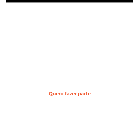
#WebcerCommunity
Os melhores insights sobre marketing
digital, vendas, experiência do cliente,
desenvolvimento web e
transformação digital.
Quero fazer parte