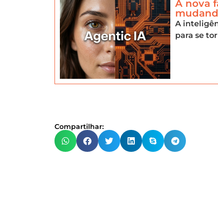
A nova f
mudando
A inteligê
para se to
Compartilhar:
#W
Os melhores i