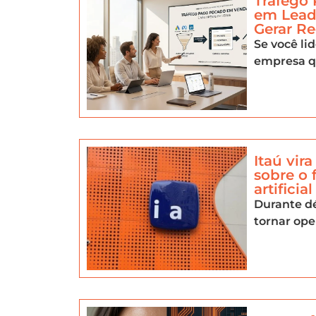
Tráfego
em Lead
Gerar Re
Se você li
empresa q
Itaú vir
sobre o 
artificial
Durante dé
tornar ope