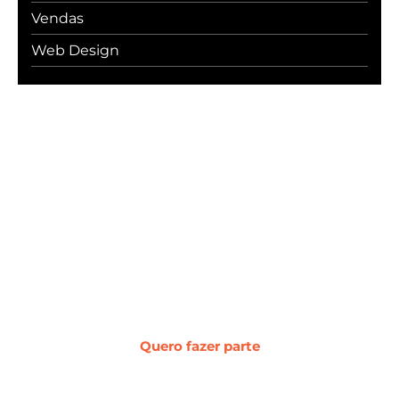
Vendas
Web Design
#WebcerCommunity
Os melhores insights sobre marketing
digital, vendas, experiência do cliente,
desenvolvimento web e
transformação digital.
Quero fazer parte