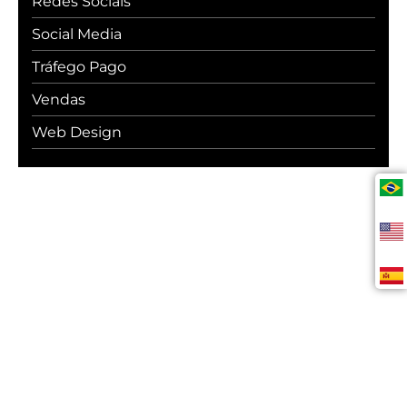
Redes Sociais
Social Media
Tráfego Pago
Vendas
Web Design
#WebcerCommunity
Os melhores insights sobre marketing
digital, vendas, experiência do cliente,
desenvolvimento web e
transformação digital.