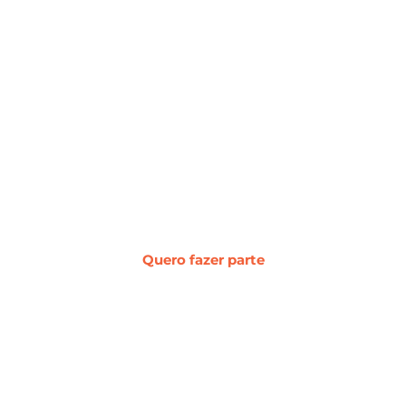
#WebcerCommunity
Os melhores insights sobre marketing
digital, vendas, experiência do cliente,
desenvolvimento web e
transformação digital.
Quero fazer parte