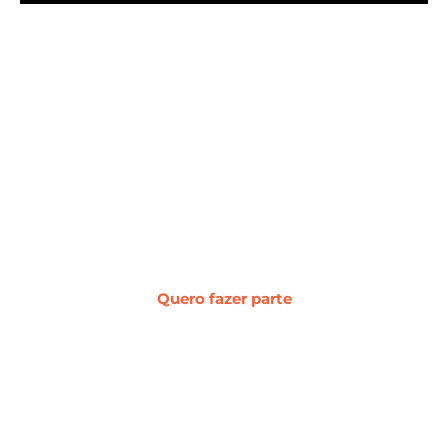
#WebcerCommunity
Os melhores insights sobre marketing
digital, vendas, experiência do cliente,
desenvolvimento web e
transformação digital.
Quero fazer parte