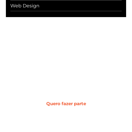
Web Design
#WebcerCommunity
Os melhores insights sobre marketing
digital, vendas, experiência do cliente,
desenvolvimento web e
transformação digital.
Quero fazer parte