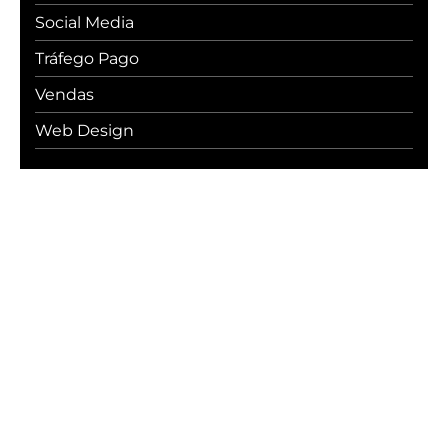
Social Media
Tráfego Pago
Vendas
Web Design
#WebcerCommunity
Os melhores insights sobre marketing
digital, vendas, experiência do cliente,
desenvolvimento web e
transformação digital.