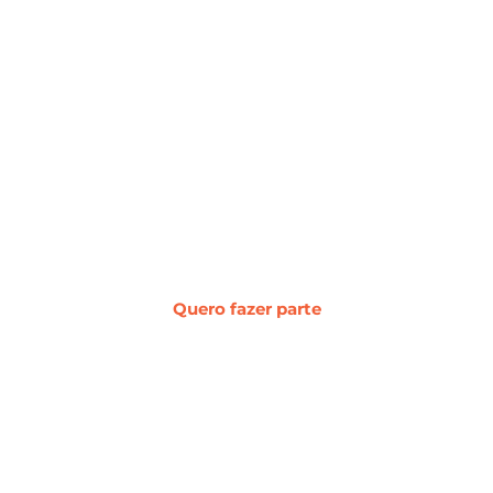
#WebcerCommunity
Os melhores insights sobre marketing
digital, vendas, experiência do cliente,
desenvolvimento web e
transformação digital.
Quero fazer parte