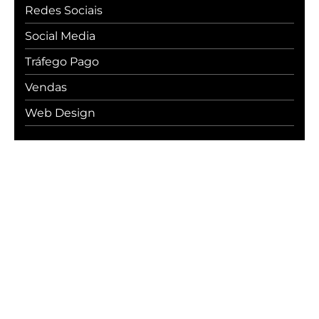
Redes Sociais
Social Media
Tráfego Pago
Vendas
Web Design
#WebcerCommunity
Os melhores insights sobre marketing
digital, vendas, experiência do cliente,
desenvolvimento web e
transformação digital.