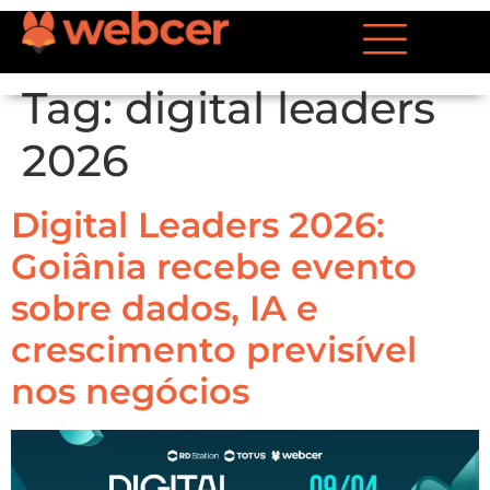
Tag:
digital leaders
2026
Digital Leaders 2026:
Goiânia recebe evento
sobre dados, IA e
crescimento previsível
nos negócios