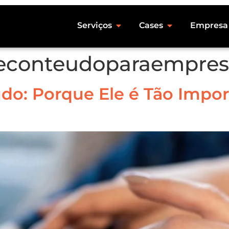
Serviços
Cases
Empresa
econteudoparaempres
do: Porque Ele é Tão Impor