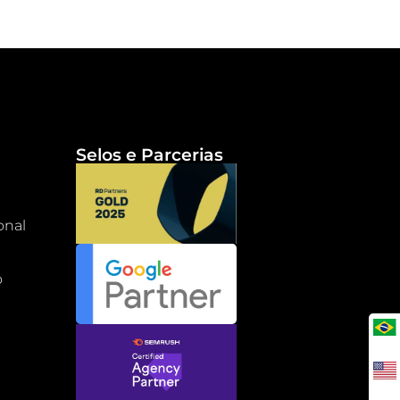
Selos e Parcerias
onal
o