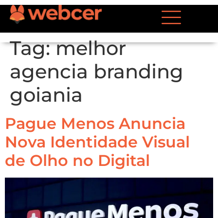
Tag:
melhor
agencia branding
goiania
Pague Menos Anuncia
Nova Identidade Visual
de Olho no Digital