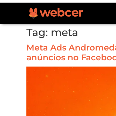
Tag:
meta
Meta Ads Andromeda:
anúncios no Faceboo