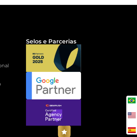
Selos e Parcerias
onal
o