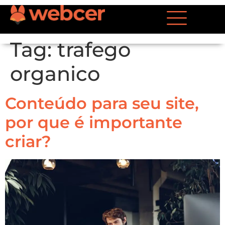
Tag:
trafego
organico
Conteúdo para seu site,
por que é importante
criar?