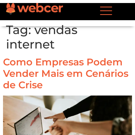
Tag:
vendas
internet
Como Empresas Podem
Vender Mais em Cenários
de Crise