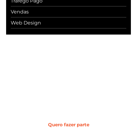
Tráfego Pago
Vendas
Web Design
#WebcerCommunity
Os melhores insights sobre marketing
digital, vendas, experiência do cliente,
desenvolvimento web e
transformação digital.
Quero fazer parte