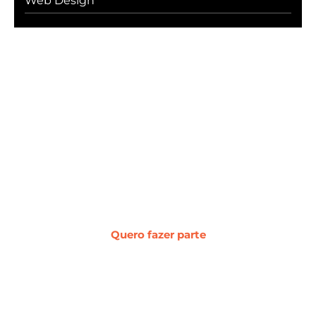
Web Design
#WebcerCommunity
Os melhores insights sobre marketing
digital, vendas, experiência do cliente,
desenvolvimento web e
transformação digital.
Quero fazer parte