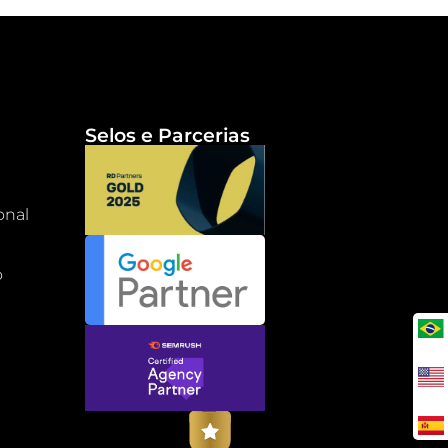
Selos e Parcerias
onal
o