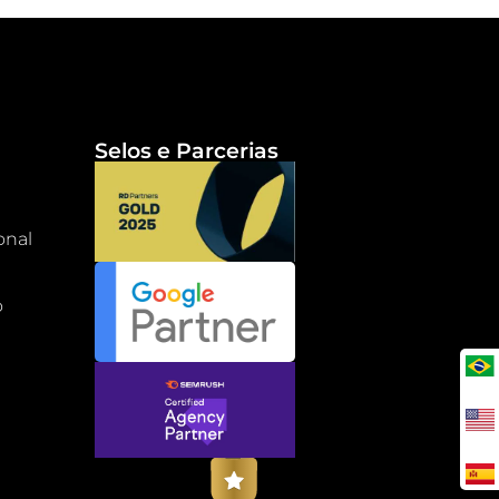
Selos e Parcerias
onal
o