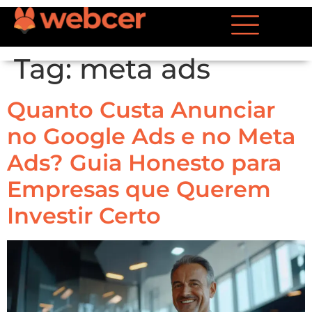
Tag:
meta ads
Quanto Custa Anunciar
no Google Ads e no Meta
Ads? Guia Honesto para
Empresas que Querem
Investir Certo