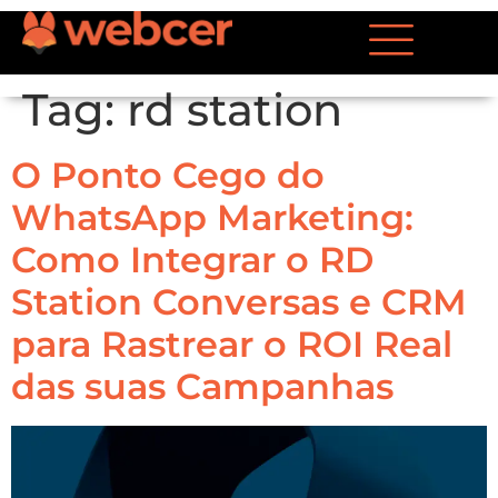
Tag:
rd station
O Ponto Cego do
WhatsApp Marketing:
Como Integrar o RD
Station Conversas e CRM
para Rastrear o ROI Real
das suas Campanhas