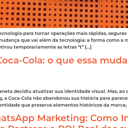
nologia para tornar operações mais rápidas, seguras e 
a mudança que vai além da tecnologia: a forma como a 
etirou temporariamente as letras “t” […]
Coca-Cola: o que essa muda
eta decidiu atualizar sua identidade visual. Mas, ao
a Coca-Cola não abandonou sua história para parec
entidade que preserva elementos históricos da marca
tsApp Marketing: Como Int