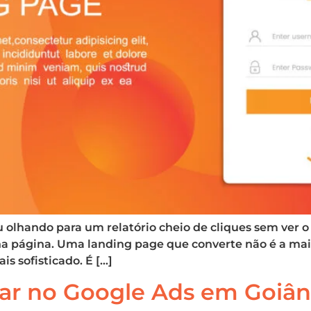
ou olhando para um relatório cheio de cliques sem ver 
a página. Uma landing page que converte não é a mai
s sofisticado. É […]
ar no Google Ads em Goiân