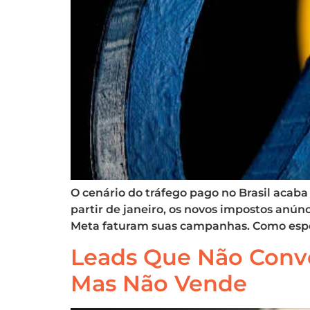
O cenário do tráfego pago no Brasil acab
partir de janeiro, os novos impostos anú
Meta faturam suas campanhas. Como espe
Leads Que Não Conve
Mas Não Vende