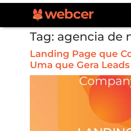
Tag:
agencia de m
Landing Page que Co
Uma que Gera Leads