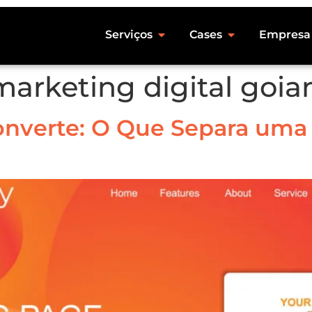
Serviços
Cases
Empresa
arketing digital goia
nverte: O Que Separa uma 